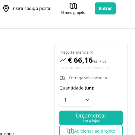
Insira código postal
Entrar
O meu projeto
Preço Tendência
€ 66,16
/
un
+iva
Preço atualizado em 22/02/2026
Entrega sob consulta
Quantidade
(
un
)
:
Orçamentar
em 4 lojas
Adicionar ao projeto
JCD002