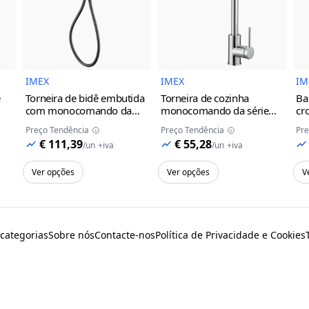
do Produto
Imagem do Produto
Imagem do Prod
IMEX
IMEX
IM
e
Torneira de bidê embutida
Torneira de cozinha
Ba
com monocomando da
monocomando da série
cr
série Munich Imex
black
Loira Imex
Preço Tendência
Preço Tendência
Pre
gun metal
cinza/champanhe
€ 111,39
€ 55,28
/
un
+iva
/
un
+iva
Ver opções
Ver opções
V
 categorias
Sobre nós
Contacte-nos
Política de Privacidade e Cookies