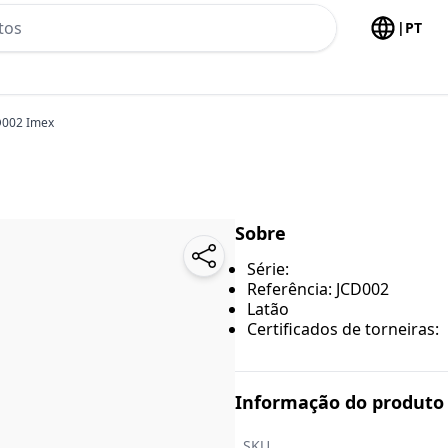
h no header
|
PT
D002 Imex
Sobre
Série:
Referência: JCD002
Latão
Certificados de torneiras:
Informação do produto
SKU