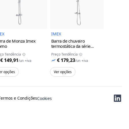
uto
Imagem do Produto
Imagem do Produto
EX
IMEX
IMEX
rra de Monza Imex
Barra de chuveiro
Torneira d
omo
termostática da série
monocoman
Monza Imex
cromo
da série M
ço Tendência
Preço Tendência
Preço Tendên
cinza/cha
€ 149,91
€ 179,23
€ 119,
/
un
+iva
/
un
+iva
er opções
Ver opções
Ver opções
Termos e Condições
Cookies