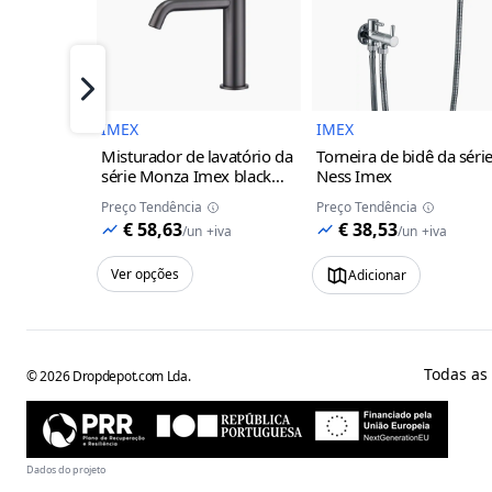
Imagem do Produto
Imagem 
Próximo
IMEX
IMEX
Misturador de lavatório da
Torneira de bidê da séri
série Monza Imex
black
Ness Imex
gun metal
Preço Tendência
Preço Tendência
€ 58,63
€ 38,53
/
un
+iva
/
un
+iva
Ver opções
Adicionar
Todas as
©
2026
Dropdepot.com Lda.
Dados do projeto