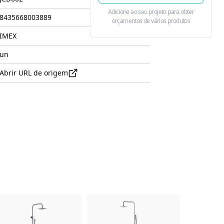
Adicione ao seu projeto para obter
8435668003889
orçamentos de vários produtos
IMEX
un
Abrir URL de origem