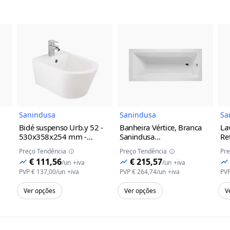
do Produto
Imagem do Produto
Imagem do Prod
Sanindusa
Sanindusa
Sa
Bidé suspenso Urb.y 52 -
Banheira Vértice, Branca
La
530x358x254 mm -
Sanindusa
Re
Sanindusa
Branco
1750x800x405mm
Sa
Preço Tendência
Preço Tendência
Pre
€ 111,56
€ 215,57
/
un
+iva
/
un
+iva
PVP
€ 137,00
/
un
+iva
PVP
€ 264,74
/
un
+iva
PV
Ver opções
Ver opções
V