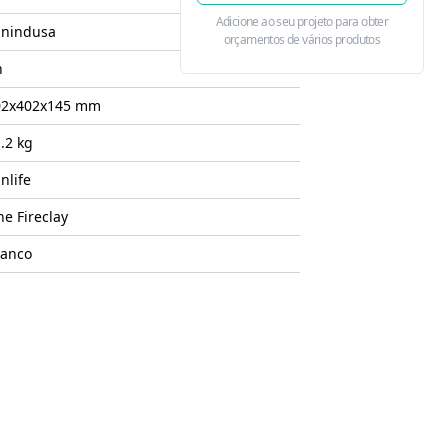
Adicione ao seu projeto para obter
anindusa
orçamentos de vários produtos
n
02x402x145
mm
.2 kg
nlife
ne Fireclay
ranco