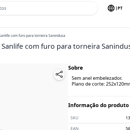
h no header
|
PT
anlife com furo para torneira Sanindusa
Sanlife com furo para torneira Sanindu
Sobre
Sem anel embelezador.
Plano de corte: 252x120m
Informação do produto
SKU
1
EAN
5