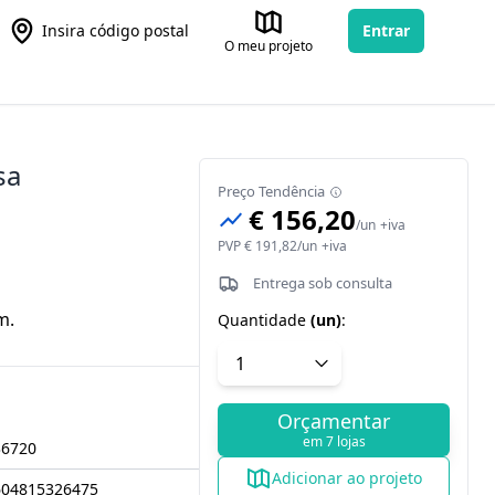
Insira código postal
Entrar
O meu projeto
sa
Preço Tendência
€ 156,20
/
un
+iva
PVP
€ 191,82
/
un
+iva
Entrega sob consulta
m.
Quantidade
(
un
)
:
Orçamentar
em 7 lojas
36720
Adicionar ao projeto
604815326475