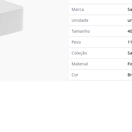
Marca
S
Unidade
u
Tamanho
4
Peso
11
Coleção
Sa
Material
Fi
Cor
B