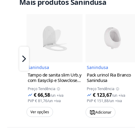
Mais produtos Sanindusa
Imagem do Produto
Imagem 
Próximo
Sanindusa
Sanindusa
Tampo de sanita slim Urb.y
Pack urinol Ria Branco
com Easyclip e Slowclose
Sanindusa
Sanindusa
Branco
Preço Tendência
Preço Tendência
€ 66,58
€ 123,67
/
un
+iva
/
un
+iva
PVP
€ 81,76
/
un
+iva
PVP
€ 151,88
/
un
+iva
Ver opções
Adicionar