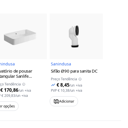
uto
Imagem do Produto
Imagem do Produto
nindusa
Sanindusa
Sanindusa
vatório de pousar
Sifão Ø90 para sanita DC
Lavatório 
tangular Sanlife
Retangular
Preço Tendência
nindusa
60x35
furo para t
ço Tendência
€ 8,45
Preço Tendên
/
un
+iva
Sanindusa
€ 170,86
€ 182,
/
un
+iva
PVP
€ 10,38
/
un
+iva
P
€ 209,83
/
un
+iva
PVP
€ 223,99
Adicionar
er opções
Ver opções