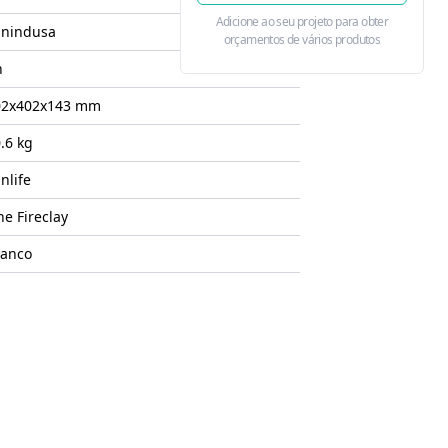
Adicione ao seu projeto para obter
anindusa
orçamentos de vários produtos
n
02x402x143
mm
.6 kg
nlife
ne Fireclay
ranco