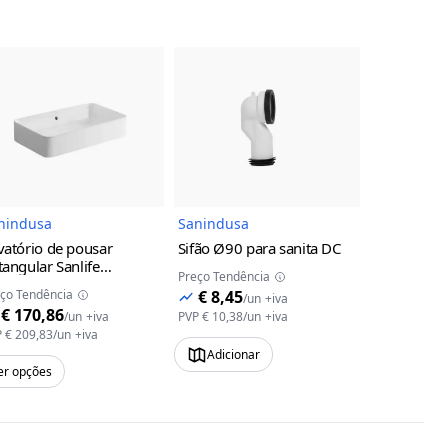
uto
Imagem do Produto
Imagem do Produto
nindusa
Sanindusa
Sanindusa
vatório de pousar
Sifão Ø90 para sanita DC
Lavatório 
tangular Sanlife
Retangular
Preço Tendência
nindusa
60x35
furo para t
ço Tendência
€ 8,45
Preço Tendên
/
un
+iva
Sanindusa
€ 170,86
€ 182,
/
un
+iva
PVP
€ 10,38
/
un
+iva
P
€ 209,83
/
un
+iva
PVP
€ 223,99
Adicionar
er opções
Ver opções