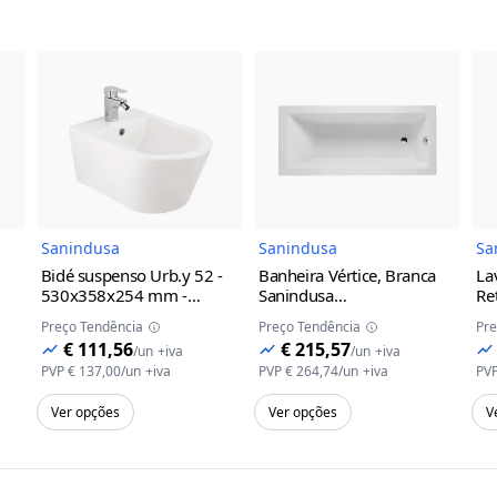
do Produto
Imagem do Produto
Imagem do Prod
Sanindusa
Sanindusa
Sa
Bidé suspenso Urb.y 52 -
Banheira Vértice, Branca
La
530x358x254 mm -
Sanindusa
Re
Sanindusa
Branco
1750x800x405mm
Sa
Preço Tendência
Preço Tendência
Pre
€ 111,56
€ 215,57
/
un
+iva
/
un
+iva
PVP
€ 137,00
/
un
+iva
PVP
€ 264,74
/
un
+iva
PV
Ver opções
Ver opções
V