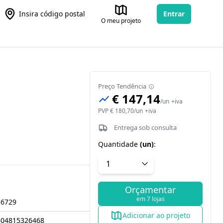
Insira código postal
Entrar
O meu projeto
Preço Tendência
€ 147,14
/
un
+iva
PVP
€ 180,70
/
un
+iva
Entrega sob consulta
Quantidade
(
un
)
:
Orçamentar
em 7 lojas
36729
Adicionar ao projeto
604815326468