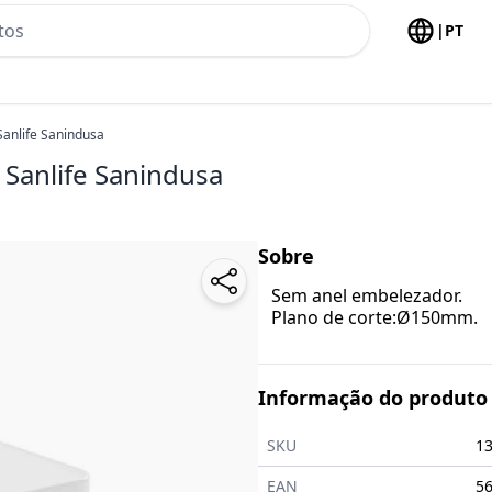
h no header
|
PT
anlife Sanindusa
Sanlife Sanindusa
Sobre
Sem anel embelezador.
Plano de corte:Ø150mm.
Informação do produto
SKU
1
EAN
5