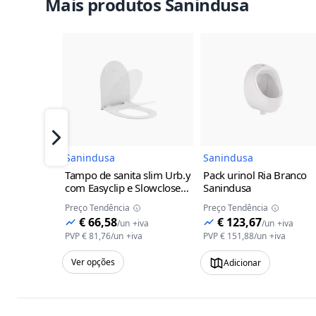
Mais produtos Sanindusa
Imagem do Produto
Imagem 
Próximo
Sanindusa
Sanindusa
Tampo de sanita slim Urb.y
Pack urinol Ria Branco
com Easyclip e Slowclose
Sanindusa
Sanindusa
Branco
Preço Tendência
Preço Tendência
€ 66,58
€ 123,67
/
un
+iva
/
un
+iva
PVP
€ 81,76
/
un
+iva
PVP
€ 151,88
/
un
+iva
Ver opções
Adicionar