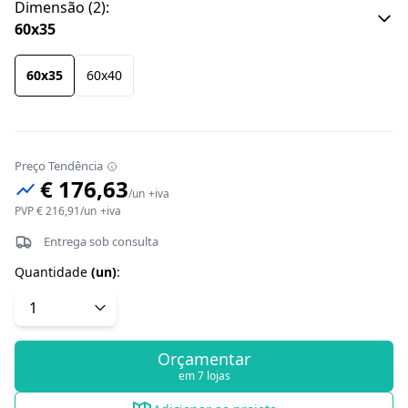
Dimensão
(
2
):
60x35
60x35
60x40
Preço Tendência
€ 176,63
/
un
+iva
PVP
€ 216,91
/
un
+iva
Entrega sob consulta
Quantidade
(
un
)
:
Orçamentar
em 7 lojas