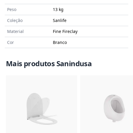
Peso
13 kg
Coleção
Sanlife
Material
Fine Fireclay
Cor
Branco
Mais produtos Sanindusa
Imagem do Produto
Imagem