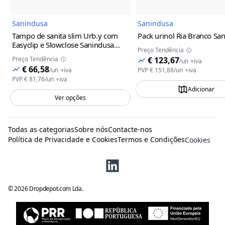
Sanindusa
Sanindusa
Tampo de sanita slim Urb.y com
Pack urinol Ria Branco Sa
Easyclip e Slowclose Sanindusa
Preço Tendência
Branco
Preço Tendência
€ 123,67
/
un
+iva
€ 66,58
/
un
+iva
PVP
€ 151,88
/
un
+iva
PVP
€ 81,76
/
un
+iva
Adicionar
Ver opções
Todas as categorias
Sobre nós
Contacte-nos
Política de Privacidade e Cookies
Termos e Condições
Cookies
©
2026
Dropdepot.com Lda.