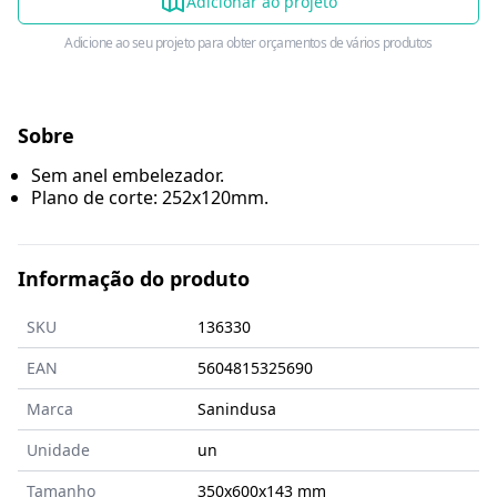
Adicionar ao projeto
Adicione ao seu projeto para obter orçamentos de vários produtos
Sobre
Sem anel embelezador.
Plano de corte: 252x120mm.
Informação do produto
SKU
136330
EAN
5604815325690
Marca
Sanindusa
Unidade
un
Tamanho
350x600x143
mm