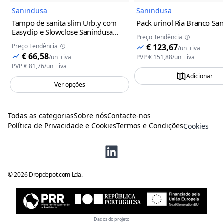
Sanindusa
Sanindusa
Tampo de sanita slim Urb.y com
Pack urinol Ria Branco Sa
Easyclip e Slowclose Sanindusa
Preço Tendência
Branco
Preço Tendência
€ 123,67
/
un
+iva
€ 66,58
/
un
+iva
PVP
€ 151,88
/
un
+iva
PVP
€ 81,76
/
un
+iva
Adicionar
Ver opções
Todas as categorias
Sobre nós
Contacte-nos
Política de Privacidade e Cookies
Termos e Condições
Cookies
©
2026
Dropdepot.com Lda.
Dados do projeto