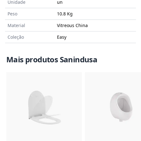
Unidade
un
Peso
10.8 Kg
Material
Vitreous China
Coleção
Easy
Mais produtos Sanindusa
Imagem do Produto
Imagem