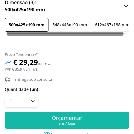
Dimensão
(
3
):
500x425x190 mm
500x425x190 mm
548x443x190 mm
612x467x188 mm
Preço Tendência
€ 29,29
/
un
+iva
PVP
€ 35,97
/
un
+iva
Entrega sob consulta
Quantidade
(
un
)
:
Orçamentar
em 7 lojas