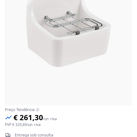
Preço Tendência
€ 261,30
/
un
+iva
PVP
€ 320,89
/
un
+iva
Entrega sob consulta