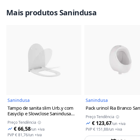
Mais produtos Sanindusa
Imagem do Produto
Imagem
Sanindusa
Sanindusa
Tampo de sanita slim Urb.y com
Pack urinol Ria Branco Sa
Easyclip e Slowclose Sanindusa
Preço Tendência
Branco
Preço Tendência
€ 123,67
/
un
+iva
€ 66,58
/
un
+iva
PVP
€ 151,88
/
un
+iva
PVP
€ 81,76
/
un
+iva