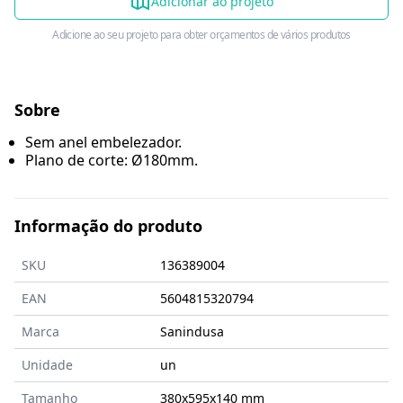
Adicionar ao projeto
Adicione ao seu projeto para obter orçamentos de vários produtos
Sobre
Sem anel embelezador.
Plano de corte: Ø180mm.
Informação do produto
SKU
136389004
EAN
5604815320794
Marca
Sanindusa
Unidade
un
Tamanho
380x595x140
mm