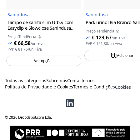
Sanindusa
Sanindusa
Tampo de sanita slim Urb.y com
Pack urinol Ria Branco Sa
Easyclip e Slowclose Sanindusa
Preço Tendência
Branco
Preço Tendência
€ 123,67
/
un
+iva
€ 66,58
/
un
+iva
PVP
€ 151,88
/
un
+iva
PVP
€ 81,76
/
un
+iva
Adicionar
Ver opções
Todas as categorias
Sobre nós
Contacte-nos
Política de Privacidade e Cookies
Termos e Condições
Cookies
©
2026
Dropdepot.com Lda.