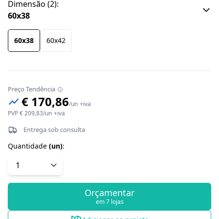
Dimensão
(
2
):
60x38
60x38
60x42
Preço Tendência
€ 170,86
/
un
+iva
PVP
€ 209,83
/
un
+iva
Entrega sob consulta
Quantidade
(
un
)
:
Orçamentar
em 7 lojas