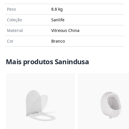
Peso
8.8 kg
Coleção
Sanlife
Material
Vitreous China
Cor
Branco
Mais produtos Sanindusa
Imagem do Produto
Imagem