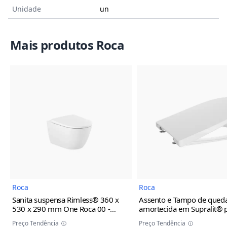
Unidade
un
Mais produtos Roca
Imagem do Produto
Imagem
Roca
Roca
Sanita suspensa Rimless® 360 x
Assento e Tampo de qued
530 x 290 mm One Roca
00 -
amortecida em Supralit® 
Branco
sanita Ona Roca
00 - Bran
Preço Tendência
Preço Tendência