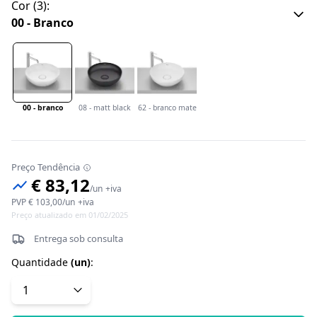
Cor
(
3
):
00 - Branco
00 - branco
08 - matt black
62 - branco mate
Preço Tendência
€ 83,12
/
un
+iva
PVP
€ 103,00
/
un
+iva
Preço atualizado em 01/02/2025
Entrega sob consulta
Quantidade
(
un
)
: