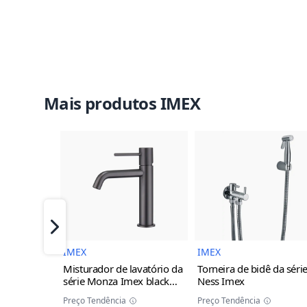
Mais produtos IMEX
Imagem do Produto
Imagem 
Próximo
IMEX
IMEX
Misturador de lavatório da
Torneira de bidê da séri
série Monza Imex
black
Ness Imex
gun metal
Preço Tendência
Preço Tendência