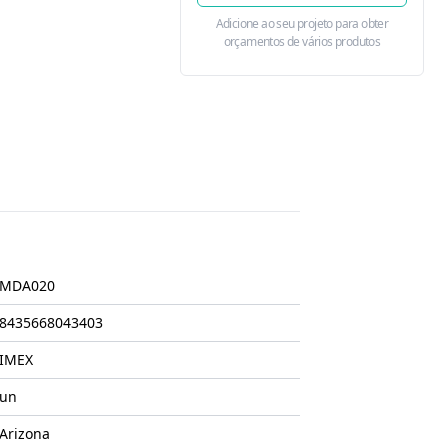
Adicione ao seu projeto para obter
orçamentos de vários produtos
MDA020
8435668043403
IMEX
un
Arizona