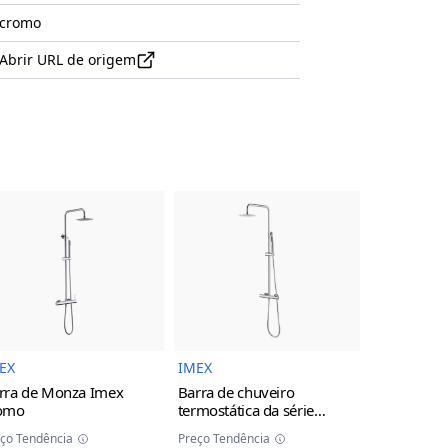
cromo
Abrir URL de origem
uto
Imagem do Produto
Imagem do Produto
EX
IMEX
IMEX
rra de Monza Imex
Barra de chuveiro
Torneira d
omo
termostática da série
monocoman
Monza Imex
cromo
da série M
ço Tendência
Preço Tendência
Preço Tendên
cinza/cha