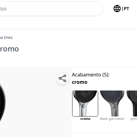
h no header
|
PT
na Imex
cromo
Acabamento
(
5
):
cromo
cromo
black gun metal
pre