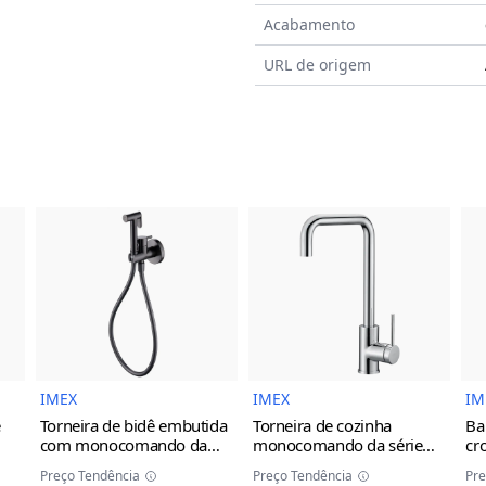
Acabamento
URL de origem
do Produto
Imagem do Produto
Imagem do Prod
IMEX
IMEX
IM
e
Torneira de bidê embutida
Torneira de cozinha
Ba
com monocomando da
monocomando da série
cr
série Munich Imex
black
Loira Imex
Preço Tendência
Preço Tendência
Pre
gun metal
cinza/champanhe