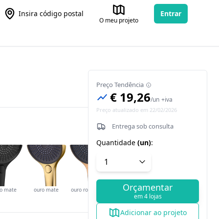
Insira código postal
Entrar
O meu projeto
Preço Tendência
€ 19,26
/
un
+iva
Preço atualizado em 22/02/2026
Entrega sob consulta
Quantidade
(
un
)
:
Orçamentar
to mate
ouro mate
ouro rosa mate
em 4 lojas
Adicionar ao projeto