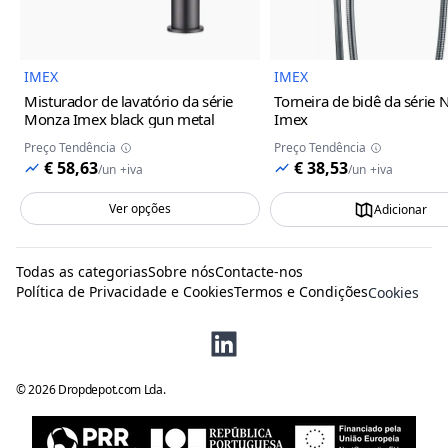
IMEX
IMEX
Misturador de lavatório da série
Torneira de bidê da série 
Monza Imex
black gun metal
Imex
Preço Tendência
Preço Tendência
€ 58,63
€ 38,53
/
un
+iva
/
un
+iva
Ver opções
Adicionar
Todas as categorias
Sobre nós
Contacte-nos
Política de Privacidade e Cookies
Termos e Condições
Cookies
©
2026
Dropdepot.com Lda.