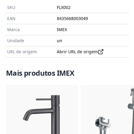
SKU
FLX002
EAN
8435668003049
Marca
IMEX
Unidade
un
URL de origem
Abrir URL de origem
Mais produtos IMEX
Imagem do Produto
Imagem