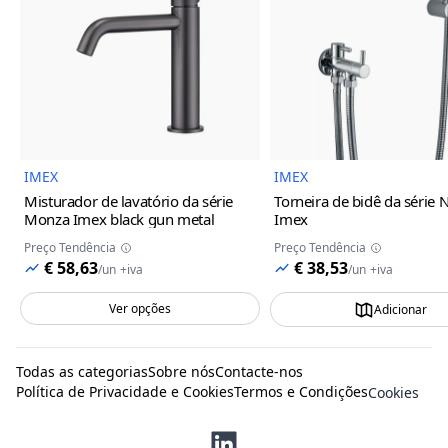
Imagem do Produto
Imagem
IMEX
IMEX
Misturador de lavatório da série
Torneira de bidê da série 
Monza Imex
black gun metal
Imex
Preço Tendência
Preço Tendência
€ 58,63
€ 38,53
/
un
+iva
/
un
+iva
Ver opções
Adicionar
Todas as categorias
Sobre nós
Contacte-nos
Política de Privacidade e Cookies
Termos e Condições
Cookies