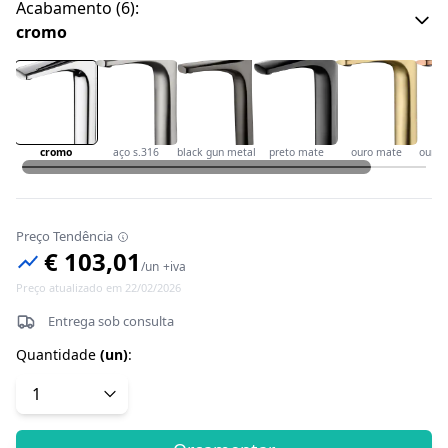
Acabamento
(
6
):
cromo
cromo
aço s.316
black gun metal
preto mate
ouro mate
ouro 
Preço Tendência
€ 103,01
/
un
+iva
Preço atualizado em 22/02/2026
Entrega sob consulta
Quantidade
(
un
)
: