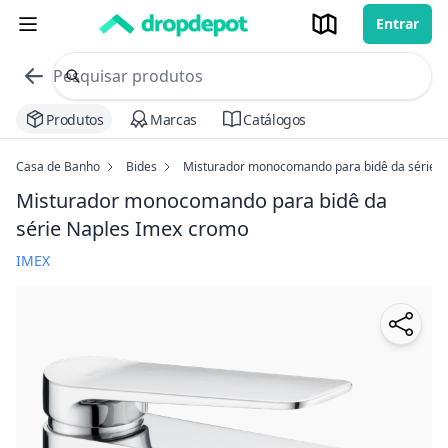
Entrar
commerce search no header
Procurar
Produtos
Marcas
Catálogos
Casa de Banho
Bides
Misturador monocomando para bidê da série N
Misturador monocomando para bidê da
série Naples Imex
cromo
IMEX