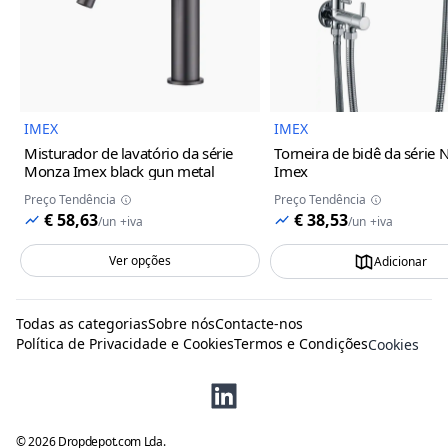
Imagem do Produto
Imagem
IMEX
IMEX
Misturador de lavatório da série
Torneira de bidê da série 
Monza Imex
black gun metal
Imex
Preço Tendência
Preço Tendência
€ 58,63
€ 38,53
/
un
+iva
/
un
+iva
Ver opções
Adicionar
Todas as categorias
Sobre nós
Contacte-nos
Política de Privacidade e Cookies
Termos e Condições
Cookies
©
2026
Dropdepot.com Lda.