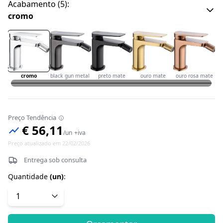
Acabamento
(
5
):
cromo
cromo
black gun metal
preto mate
ouro mate
ouro rosa mate
Preço Tendência
€ 56,11
/
un
+iva
Preço atualizado em 22/02/2026
Entrega sob consulta
Quantidade
(
un
)
: