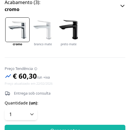
Acabamento
(
3
):
cromo
cromo
branco mate
preto mate
Preço Tendência
€ 60,30
/
un
+iva
Preço atualizado em 22/02/2026
Entrega sob consulta
Quantidade
(
un
)
: