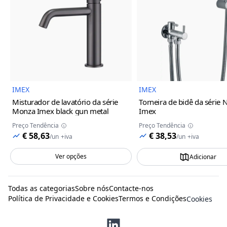
Imagem do Produto
Imagem
IMEX
IMEX
Misturador de lavatório da série
Torneira de bidê da série 
Monza Imex
black gun metal
Imex
Preço Tendência
Preço Tendência
€ 58,63
€ 38,53
/
un
+iva
/
un
+iva
Ver opções
Adicionar
Todas as categorias
Sobre nós
Contacte-nos
Política de Privacidade e Cookies
Termos e Condições
Cookies