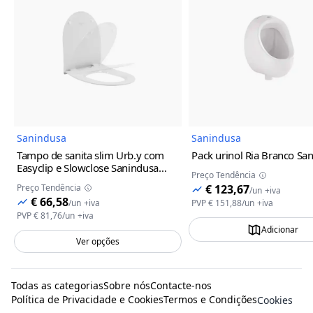
Imagem do Produto
Imagem
Sanindusa
Sanindusa
Tampo de sanita slim Urb.y com
Pack urinol Ria Branco Sa
Easyclip e Slowclose Sanindusa
Preço Tendência
Branco
Preço Tendência
€ 123,67
/
un
+iva
€ 66,58
/
un
+iva
PVP
€ 151,88
/
un
+iva
PVP
€ 81,76
/
un
+iva
Adicionar
Ver opções
Todas as categorias
Sobre nós
Contacte-nos
Política de Privacidade e Cookies
Termos e Condições
Cookies