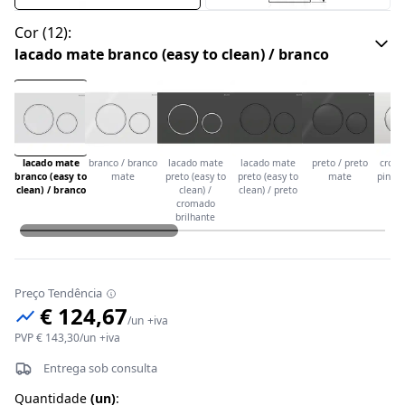
Cor
(
12
):
lacado mate branco (easy to clean) / branco
lacado mate
branco / branco
lacado mate
lacado mate
preto / preto
crom
branco (easy to
mate
preto (easy to
preto (easy to
mate
pintad
clean) / branco
clean) /
clean) / preto
cl
cromado
cr
brilhante
br
Preço Tendência
€ 124,67
/
un
+iva
PVP
€ 143,30
/
un
+iva
Entrega sob consulta
Quantidade
(
un
)
: