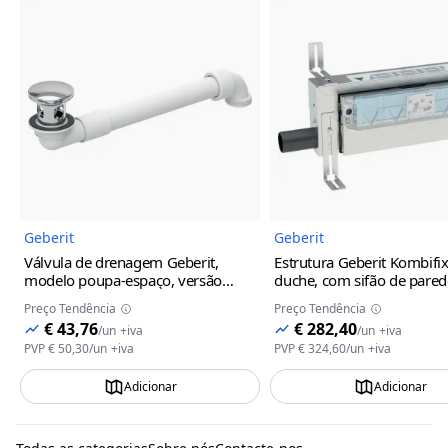
Imagem do Produto
Imagem
Geberit
Geberit
Válvula de drenagem Geberit,
Estrutura Geberit Kombifi
modelo poupa-espaço, versão
duche, com sifão de pared
estreita, com tampão para sifão
uma altura da betonilha no
Preço Tendência
Preço Tendência
exterior com botão de
90–200 mm - Geberit
€ 43,76
€ 282,40
/
un
+iva
/
un
+iva
acionamento
PVP
€ 50,30
/
un
+iva
PVP
€ 324,60
/
un
+iva
Adicionar
Adicionar