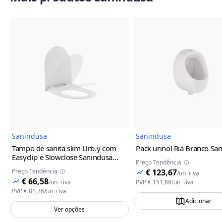
Imagem do Produto
Imagem
Sanindusa
Sanindusa
Tampo de sanita slim Urb.y com
Pack urinol Ria Branco Sa
Easyclip e Slowclose Sanindusa
Preço Tendência
Branco
Preço Tendência
€ 123,67
/
un
+iva
€ 66,58
/
un
+iva
PVP
€ 151,88
/
un
+iva
PVP
€ 81,76
/
un
+iva
Adicionar
Ver opções