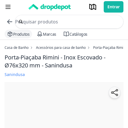
Entrar
commerce search no header
Procurar
Produtos
Marcas
Catálogos
Casa de Banho
Acessórios para casa de banho
Porta-Piaçaba Rimini
Porta-Piaçaba Rimini - Inox Escovado -
Ø76x320 mm - Sanindusa
Sanindusa