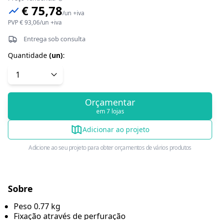
€ 75,78
/
un
+iva
PVP
€ 93,06
/
un
+iva
Entrega sob consulta
Quantidade
(
un
)
:
Orçamentar
em 7 lojas
Adicionar ao projeto
Adicione ao seu projeto para obter orçamentos de vários produtos
Sobre
Peso 0.77 kg
Fixação através de perfuração