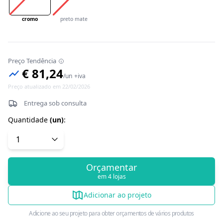
cromo
preto mate
Preço Tendência
€ 81,24
/
un
+iva
Preço atualizado em 22/02/2026
Entrega sob consulta
Quantidade
(
un
)
:
Orçamentar
em 4 lojas
Adicionar ao projeto
Adicione ao seu projeto para obter orçamentos de vários produtos