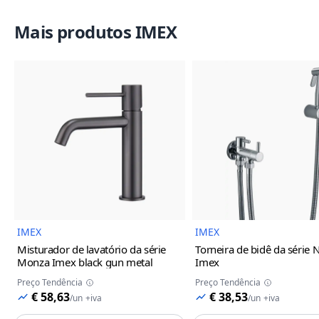
Mais produtos IMEX
Imagem do Produto
Imagem
IMEX
IMEX
Misturador de lavatório da série
Torneira de bidê da série 
Monza Imex
black gun metal
Imex
Preço Tendência
Preço Tendência
€ 58,63
€ 38,53
/
un
+iva
/
un
+iva