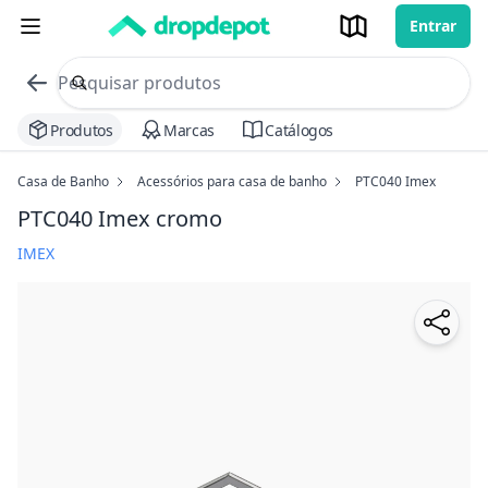
Entrar
commerce search no header
Procurar
Produtos
Marcas
Catálogos
Casa de Banho
Acessórios para casa de banho
PTC040 Imex
PTC040 Imex
cromo
IMEX