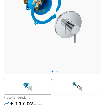
Preço Tendência
€ 117,02
/
un
+iva