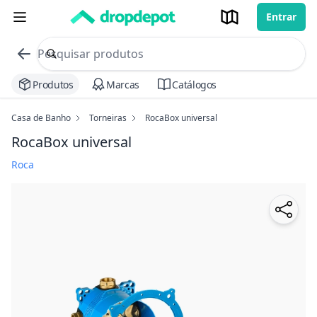
Entrar
commerce search no header
Procurar
Produtos
Marcas
Catálogos
Casa de Banho
Torneiras
RocaBox universal
RocaBox universal
Roca