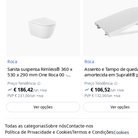
Imagem do Produto
Imagem
Roca
Roca
Sanita suspensa Rimless® 360 x
Assento e Tampo de qued
530 x 290 mm One Roca
00 -
amortecida em Supralit® 
Branco
sanita Ona Roca
00 - Bran
Preço Tendência
Preço Tendência
€ 186,42
€ 106,52
/
un
+iva
/
un
+iva
PVP
€ 231,00
/
un
+iva
PVP
€ 132,00
/
un
+iva
Ver opções
Ver opções
Todas as categorias
Sobre nós
Contacte-nos
Política de Privacidade e Cookies
Termos e Condições
Cookies