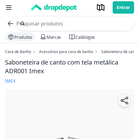
Entrar
commerce search no header
Procurar
Produtos
Marcas
Catálogos
Casa de Banho
Acessórios para casa de banho
Saboneteira de canto
Saboneteira de canto com tela metálica
ADR001 Imex
IMEX