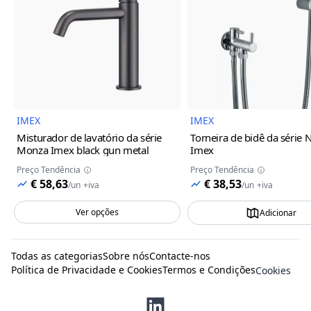
Imagem do Produto
Imagem
IMEX
IMEX
Misturador de lavatório da série
Torneira de bidê da série 
Monza Imex
black gun metal
Imex
Preço Tendência
Preço Tendência
€ 58,63
€ 38,53
/
un
+iva
/
un
+iva
Ver opções
Adicionar
Todas as categorias
Sobre nós
Contacte-nos
Política de Privacidade e Cookies
Termos e Condições
Cookies