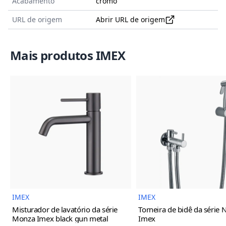
Acabamento
cromo
URL de origem
Abrir URL de origem
Mais produtos IMEX
Imagem do Produto
Imagem
IMEX
IMEX
Misturador de lavatório da série
Torneira de bidê da série 
Monza Imex
black gun metal
Imex