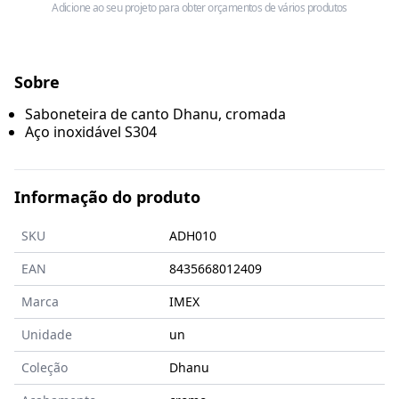
Adicione ao seu projeto para obter orçamentos de vários produtos
Sobre
Saboneteira de canto Dhanu, cromada
Aço inoxidável S304
Informação do produto
SKU
ADH010
EAN
8435668012409
Marca
IMEX
Unidade
un
Coleção
Dhanu