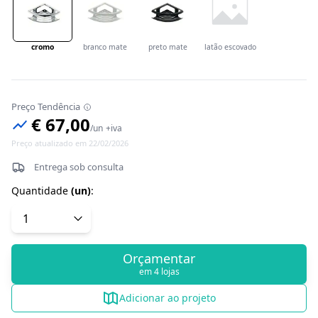
cromo
branco mate
preto mate
latão escovado
Preço Tendência
€ 67,00
/
un
+iva
Preço atualizado em 22/02/2026
Entrega sob consulta
Quantidade
(
un
)
:
Orçamentar
em 4 lojas
Adicionar ao projeto