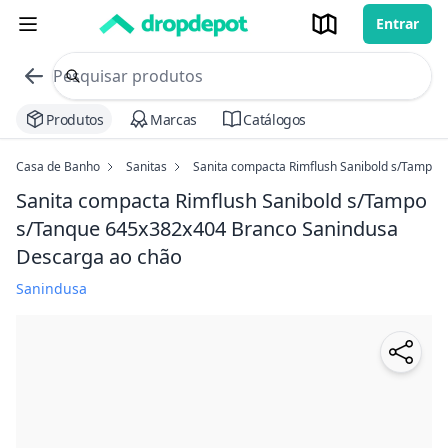
Entrar
commerce search no header
Procurar
Produtos
Marcas
Catálogos
Casa de Banho
Sanitas
Sanita compacta Rimflush Sanibold s/Tampo
Sanita compacta Rimflush Sanibold s/Tampo
s/Tanque 645x382x404 Branco Sanindusa
Descarga ao chão
Sanindusa