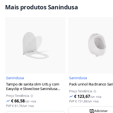
Mais produtos Sanindusa
Imagem do Produto
Imagem
Sanindusa
Sanindusa
Tampo de sanita slim Urb.y com
Pack urinol Ria Branco Sa
Easyclip e Slowclose Sanindusa
Preço Tendência
Branco
Preço Tendência
€ 123,67
/
un
+iva
€ 66,58
/
un
+iva
PVP
€ 151,88
/
un
+iva
PVP
€ 81,76
/
un
+iva
Adicionar