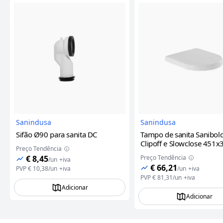
Imagem do Produto
Imagem
Sanindusa
Sanindusa
Sifão Ø90 para sanita DC
Tampo de sanita Sanibol
Clipoff e Slowclose 451
Preço Tendência
Branco Sanindusa
€ 8,45
Preço Tendência
/
un
+iva
€ 66,21
PVP
€ 10,38
/
un
+iva
/
un
+iva
PVP
€ 81,31
/
un
+iva
Adicionar
Adicionar