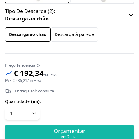
Tipo De Descarga
(
2
):
Descarga ao chão
Descarga ao chão
Descarga à parede
Preço Tendência
€ 192,34
/
un
+iva
PVP
€ 236,21
/
un
+iva
Entrega sob consulta
Quantidade
(
un
)
:
Orçamentar
em 7 lojas