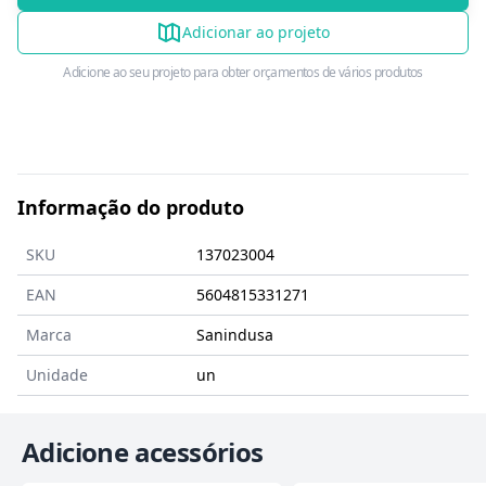
Adicionar ao projeto
Adicione ao seu projeto para obter orçamentos de vários produtos
Informação do produto
SKU
137023004
EAN
5604815331271
Marca
Sanindusa
Unidade
un
Adicione acessórios