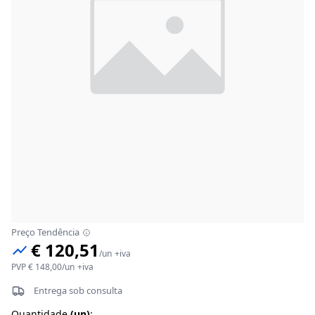
Preço Tendência
€ 120,51
/
un
+iva
PVP
€ 148,00
/
un
+iva
Entrega sob consulta
Quantidade
(
un
)
: