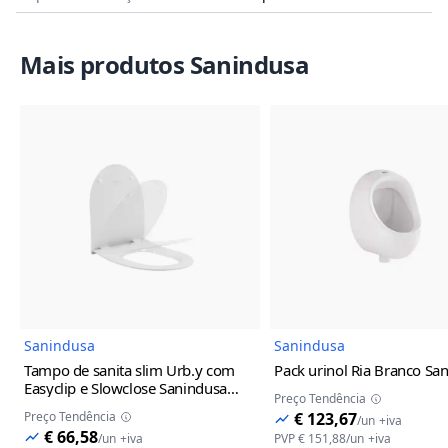
Mais produtos Sanindusa
Imagem do Produto
Imagem
Sanindusa
Sanindusa
Tampo de sanita slim Urb.y com
Pack urinol Ria Branco Sa
Easyclip e Slowclose Sanindusa
Preço Tendência
Branco
Preço Tendência
€ 123,67
/
un
+iva
€ 66,58
/
un
+iva
PVP
€ 151,88
/
un
+iva