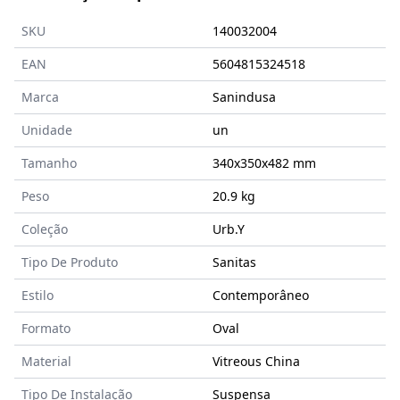
SKU
140032004
EAN
5604815324518
Marca
Sanindusa
Unidade
un
Tamanho
340x350x482
mm
Peso
20.9 kg
Coleção
Urb.Y
Tipo De Produto
Sanitas
Estilo
Contemporâneo
Formato
Oval
Material
Vitreous China
Tipo De Instalação
Suspensa