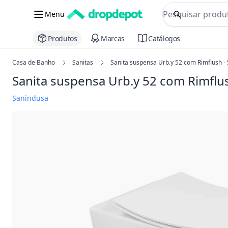
commerce searc
Menu
Procurar
Produtos
Marcas
Catálogos
Casa de Banho
Sanitas
Sanita suspensa Urb.y 52 com Rimflush 
Sanita suspensa Urb.y 52 com Rimfl
Sanindusa