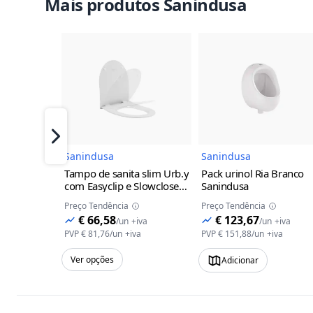
Mais produtos Sanindusa
Imagem do Produto
Imagem 
Próximo
Sanindusa
Sanindusa
Tampo de sanita slim Urb.y
Pack urinol Ria Branco
com Easyclip e Slowclose
Sanindusa
Sanindusa
Branco
Preço Tendência
Preço Tendência
€ 66,58
€ 123,67
/
un
+iva
/
un
+iva
PVP
€ 81,76
/
un
+iva
PVP
€ 151,88
/
un
+iva
Ver opções
Adicionar