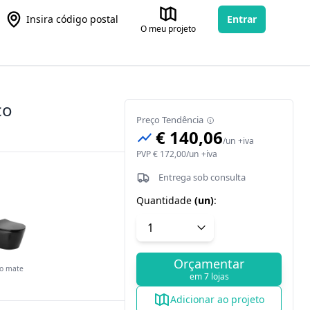
Insira código postal
Entrar
O meu projeto
co
Preço Tendência
€ 140,06
/
un
+iva
PVP
€ 172,00
/
un
+iva
Entrega sob consulta
Quantidade
(
un
)
:
Orçamentar
to mate
em 7 lojas
Adicionar ao projeto