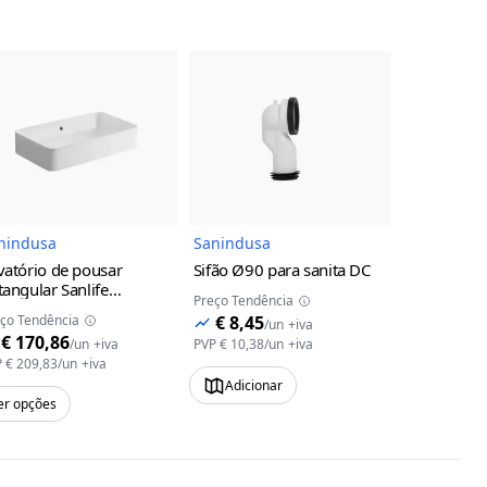
uto
Imagem do Produto
Imagem do Produto
nindusa
Sanindusa
Sanindusa
vatório de pousar
Sifão Ø90 para sanita DC
Lavatório 
tangular Sanlife
Retangular
Preço Tendência
nindusa
60x35
furo para t
ço Tendência
€ 8,45
Preço Tendên
/
un
+iva
Sanindusa
€ 170,86
€ 182,
/
un
+iva
PVP
€ 10,38
/
un
+iva
P
€ 209,83
/
un
+iva
PVP
€ 223,99
Adicionar
er opções
Ver opções