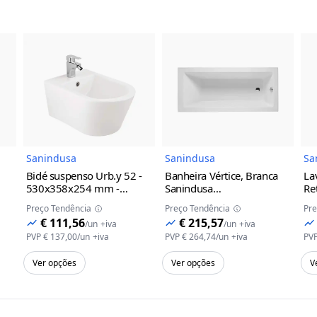
do Produto
Imagem do Produto
Imagem do Prod
Sanindusa
Sanindusa
Sa
Bidé suspenso Urb.y 52 -
Banheira Vértice, Branca
La
530x358x254 mm -
Sanindusa
Re
Sanindusa
Branco
1750x800x405mm
Sa
Preço Tendência
Preço Tendência
Pre
€ 111,56
€ 215,57
/
un
+iva
/
un
+iva
PVP
€ 137,00
/
un
+iva
PVP
€ 264,74
/
un
+iva
PV
Ver opções
Ver opções
V