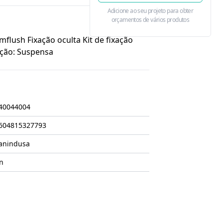
Adicione ao seu projeto para obter
orçamentos de vários produtos
flush Fixação oculta Kit de fixação
lação: Suspensa
40044004
604815327793
anindusa
n