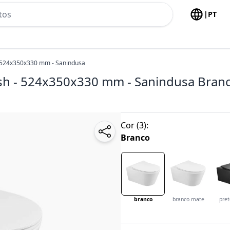
h no header
|
PT
- 524x350x330 mm - Sanindusa
ush - 524x350x330 mm - Sanindusa
Bran
Cor
(
3
):
Branco
branco
branco mate
pre