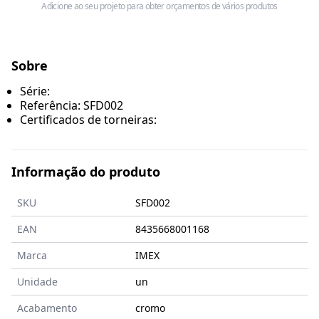
Adicione ao seu projeto para obter orçamentos de vários produtos
Sobre
Série:
Referência: SFD002
Certificados de torneiras:
Informação do produto
SKU
SFD002
EAN
8435668001168
Marca
IMEX
Unidade
un
Acabamento
cromo