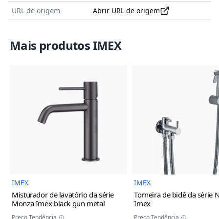
URL de origem
Abrir URL de origem
Mais produtos IMEX
Imagem do Produto
Imagem
IMEX
IMEX
Misturador de lavatório da série
Torneira de bidê da série 
Monza Imex
black gun metal
Imex
Preço Tendência
Preço Tendência