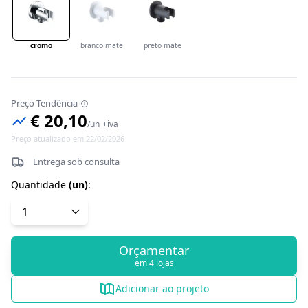
cromo
branco mate
preto mate
Preço Tendência
€ 20,10
/
un
+iva
Preço atualizado em 22/02/2026
Entrega sob consulta
Quantidade
(
un
)
:
Orçamentar
em 4 lojas
Adicionar ao projeto