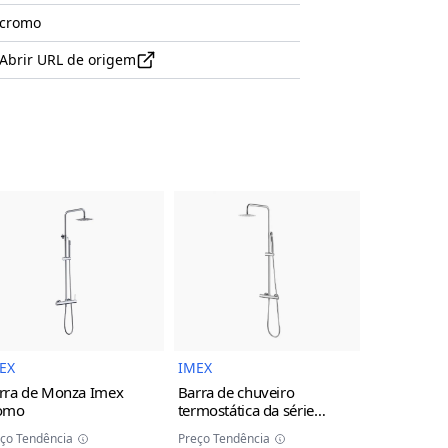
cromo
Abrir URL de origem
uto
Imagem do Produto
Imagem do Produto
EX
IMEX
IMEX
rra de Monza Imex
Barra de chuveiro
Torneira d
omo
termostática da série
monocoman
Monza Imex
cromo
da série M
ço Tendência
Preço Tendência
Preço Tendên
cinza/cha