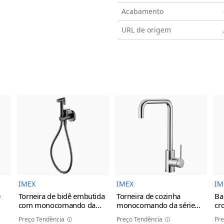
Acabamento
URL de origem
do Produto
Imagem do Produto
Imagem do Prod
IMEX
IMEX
IM
e
Torneira de bidê embutida
Torneira de cozinha
Ba
com monocomando da
monocomando da série
cr
série Munich Imex
black
Loira Imex
Preço Tendência
Preço Tendência
Pre
gun metal
cinza/champanhe