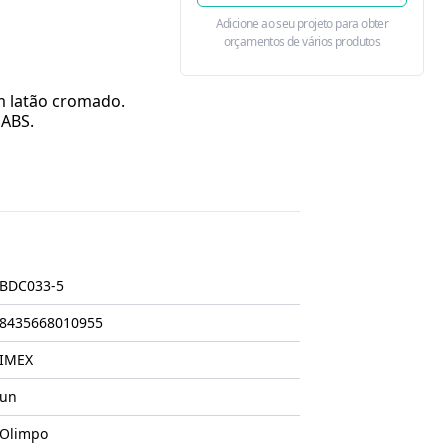
Adicione ao seu projeto para obter
orçamentos de vários produtos
m latão cromado.
 ABS.
BDC033-5
8435668010955
IMEX
un
Olimpo