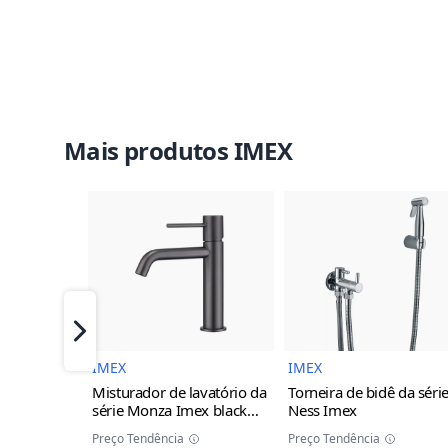
Mais produtos IMEX
Imagem do Produto
Imagem 
Próximo
IMEX
IMEX
Misturador de lavatório da
Torneira de bidê da séri
série Monza Imex
black
Ness Imex
gun metal
Preço Tendência
Preço Tendência