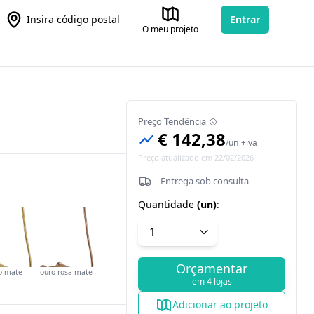
Insira código postal
Entrar
O meu projeto
Preço Tendência
€ 142,38
/
un
+iva
Preço atualizado em 22/02/2026
Entrega sob consulta
Quantidade
(
un
)
:
Orçamentar
o mate
ouro rosa mate
em 4 lojas
Adicionar ao projeto