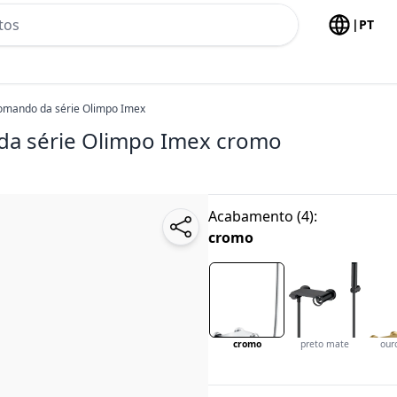
h no header
|
PT
omando da série Olimpo Imex
da série Olimpo Imex
cromo
Acabamento
(
4
):
cromo
cromo
preto mate
our