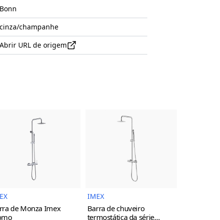
Bonn
cinza/champanhe
Abrir URL de origem
uto
Imagem do Produto
Imagem do Produto
EX
IMEX
IMEX
rra de Monza Imex
Barra de chuveiro
Torneira d
omo
termostática da série
monocoman