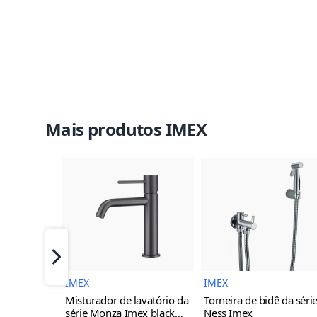
Mais produtos IMEX
Imagem do Produto
Imagem 
Próximo
IMEX
IMEX
Misturador de lavatório da
Torneira de bidê da séri
série Monza Imex
black
Ness Imex