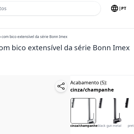
h no header
|
PT
com bico extensível da série Bonn Imex
m bico extensível da série Bonn Imex
Acabamento
(
5
):
cinza/champanhe
cinza/champanhe
black gun metal
pre