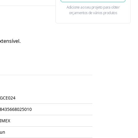
Adicione ao seu projeto para obter
orçamentos de vários produtos
ensível.
GCE024
8435668025010
IMEX
un