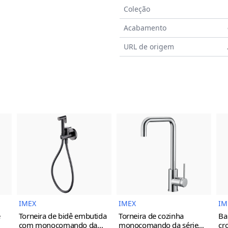
Coleção
Acabamento
URL de origem
do Produto
Imagem do Produto
Imagem do Prod
IMEX
IMEX
IM
e
Torneira de bidê embutida
Torneira de cozinha
Ba
com monocomando da
monocomando da série
cr