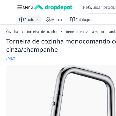
commerce searc
Menu
Procurar
Produtos
Marcas
Catálogos
Cozinha
Torneiras de cozinha
Torneira de cozinha monocomando 
Torneira de cozinha monocomando co
cinza/champanhe
IMEX