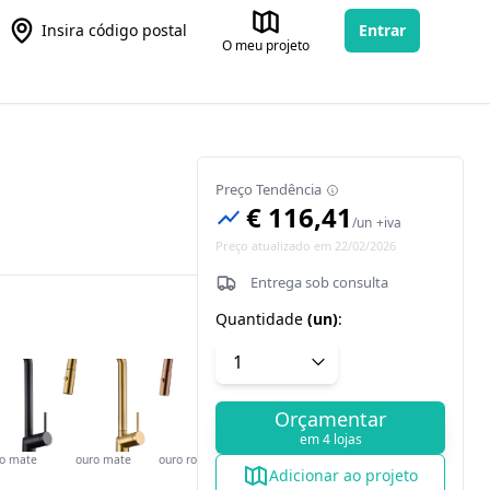
Insira código postal
Entrar
O meu projeto
Preço Tendência
€ 116,41
/
un
+iva
Preço atualizado em 22/02/2026
Entrega sob consulta
Quantidade
(
un
)
:
Orçamentar
em 4 lojas
to mate
ouro mate
ouro rosa mate
Adicionar ao projeto