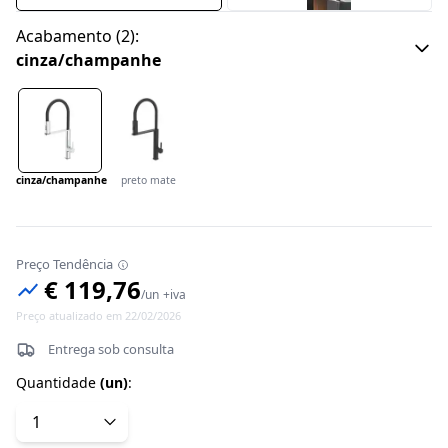
Acabamento
(
2
):
cinza/champanhe
cinza/champanhe
preto mate
Preço Tendência
€ 119,76
/
un
+iva
Preço atualizado em 22/02/2026
Entrega sob consulta
Quantidade
(
un
)
: