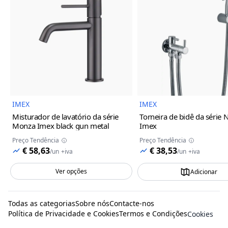
Imagem do Produto
Imagem
IMEX
IMEX
Misturador de lavatório da série
Torneira de bidê da série 
Monza Imex
black gun metal
Imex
Preço Tendência
Preço Tendência
€ 58,63
€ 38,53
/
un
+iva
/
un
+iva
Ver opções
Adicionar
Todas as categorias
Sobre nós
Contacte-nos
Política de Privacidade e Cookies
Termos e Condições
Cookies