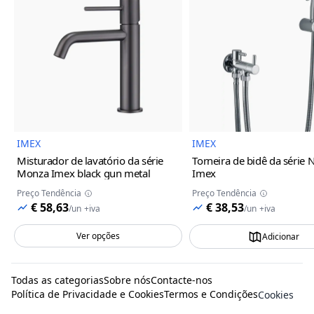
Imagem do Produto
Imagem
IMEX
IMEX
Misturador de lavatório da série
Torneira de bidê da série 
Monza Imex
black gun metal
Imex
Preço Tendência
Preço Tendência
€ 58,63
€ 38,53
/
un
+iva
/
un
+iva
Ver opções
Adicionar
Todas as categorias
Sobre nós
Contacte-nos
Política de Privacidade e Cookies
Termos e Condições
Cookies