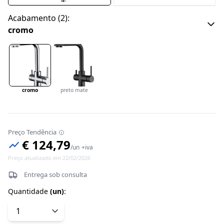
Acabamento
(
2
):
cromo
cromo
preto mate
Preço Tendência
€ 124,79
/
un
+iva
Preço atualizado em 22/02/2026
Entrega sob consulta
Quantidade
(
un
)
: