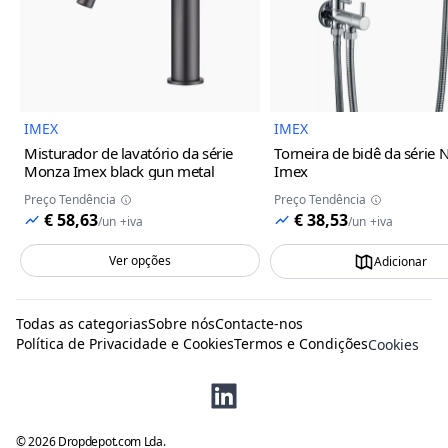
Imagem do Produto
Imagem
IMEX
IMEX
Misturador de lavatório da série
Torneira de bidê da série 
Monza Imex
black gun metal
Imex
Preço Tendência
Preço Tendência
€ 58,63
€ 38,53
/
un
+iva
/
un
+iva
Ver opções
Adicionar
Todas as categorias
Sobre nós
Contacte-nos
Política de Privacidade e Cookies
Termos e Condições
Cookies
©
2026
Dropdepot.com Lda.