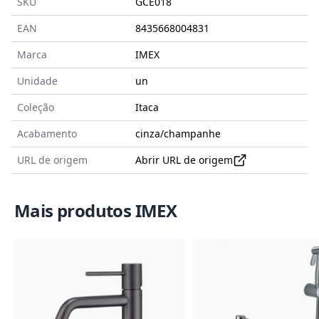
SKU
GCE018
EAN
8435668004831
Marca
IMEX
Unidade
un
Coleção
Itaca
Acabamento
cinza/champanhe
URL de origem
Abrir URL de origem
Mais produtos IMEX