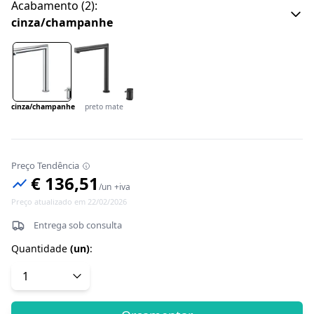
Acabamento
(
2
):
cinza/champanhe
cinza/champanhe
preto mate
Preço Tendência
€ 136,51
/
un
+iva
Preço atualizado em 22/02/2026
Entrega sob consulta
Quantidade
(
un
)
: