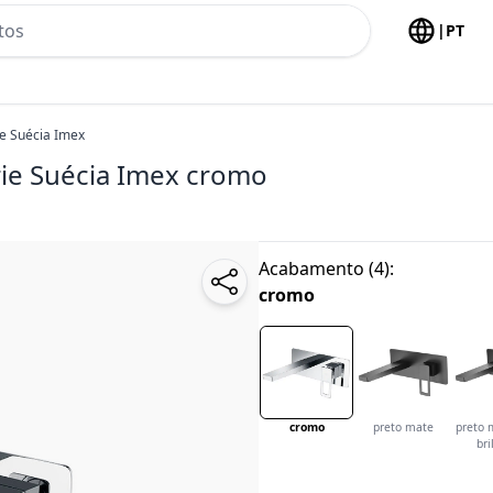
h no header
|
PT
ie Suécia Imex
rie Suécia Imex
cromo
Acabamento
(
4
):
cromo
cromo
preto mate
preto 
bri