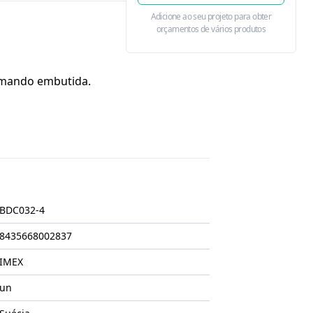
Adicione ao seu projeto para obter
orçamentos de vários produtos
omando embutida.
BDC032-4
8435668002837
IMEX
un