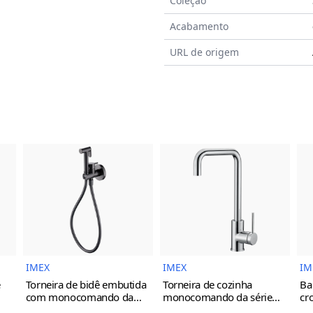
Coleção
Acabamento
URL de origem
do Produto
Imagem do Produto
Imagem do Prod
IMEX
IMEX
IM
e
Torneira de bidê embutida
Torneira de cozinha
Ba
com monocomando da
monocomando da série
cr
série Munich Imex
black
Loira Imex