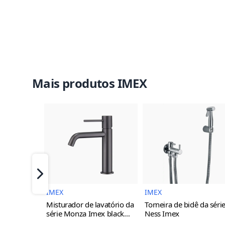
Mais produtos IMEX
Imagem do Produto
Imagem 
Próximo
IMEX
IMEX
Misturador de lavatório da
Torneira de bidê da séri
série Monza Imex
black
Ness Imex
gun metal