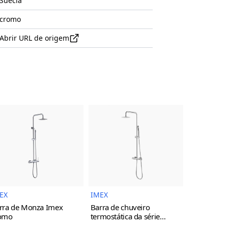
Suécia
cromo
Abrir URL de origem
uto
Imagem do Produto
Imagem do Produto
EX
IMEX
IMEX
rra de Monza Imex
Barra de chuveiro
Torneira d
omo
termostática da série
monocoman
Monza Imex
cromo
da série M