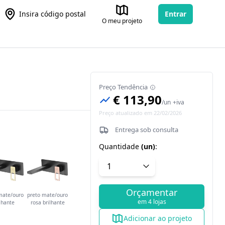
Insira código postal
Entrar
O meu projeto
Preço Tendência
€ 113,90
/
un
+iva
Preço atualizado em 22/02/2026
Entrega sob consulta
Quantidade
(
un
)
:
Orçamentar
mate/ouro
preto mate/ouro
em 4 lojas
lhante
rosa brilhante
Adicionar ao projeto