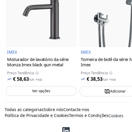
Imagem do Produto
Imagem
IMEX
IMEX
Misturador de lavatório da série
Torneira de bidê da série 
Monza Imex
black gun metal
Imex
Preço Tendência
Preço Tendência
€ 58,63
€ 38,53
/
un
+iva
/
un
+iva
Ver opções
Adicionar
Todas as categorias
Sobre nós
Contacte-nos
Política de Privacidade e Cookies
Termos e Condições
Cookies