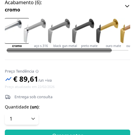
Acabamento
(
6
):
cromo
cromo
aço s.316
black gun metal
preto mate
ouro mate
ouro 
Preço Tendência
€ 89,61
/
un
+iva
Preço atualizado em 22/02/2026
Entrega sob consulta
Quantidade
(
un
)
: