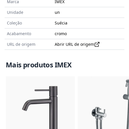
Marca
IMEX
Unidade
un
Coleção
Suécia
Acabamento
cromo
URL de origem
Abrir URL de origem
Mais produtos IMEX
Imagem do Produto
Imagem