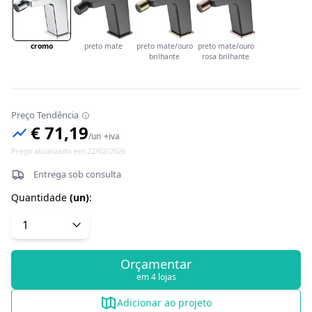
cromo
preto mate
preto mate/ouro
preto mate/ouro
brilhante
rosa brilhante
Preço Tendência
€ 71,19
/
un
+iva
Preço atualizado em 22/02/2026
Entrega sob consulta
Quantidade
(
un
)
:
Orçamentar
em 4 lojas
Adicionar ao projeto