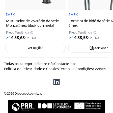
IMEX
IMEX
Misturador de lavatório da série
Torneira de bidê da série 
Monza Imex
black gun metal
Imex
Preço Tendência
Preço Tendência
€ 58,63
€ 38,53
/
un
+iva
/
un
+iva
Ver opções
Adicionar
Todas as categorias
Sobre nós
Contacte-nos
Política de Privacidade e Cookies
Termos e Condições
Cookies
©
2026
Dropdepot.com Lda.