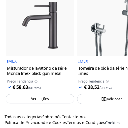
Imagem do Produto
Imagem
IMEX
IMEX
Misturador de lavatório da série
Torneira de bidê da série 
Monza Imex
black gun metal
Imex
Preço Tendência
Preço Tendência
€ 58,63
€ 38,53
/
un
+iva
/
un
+iva
Ver opções
Adicionar
Todas as categorias
Sobre nós
Contacte-nos
Política de Privacidade e Cookies
Termos e Condições
Cookies