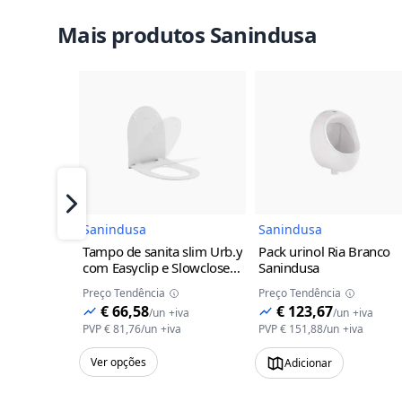
Mais produtos Sanindusa
Imagem do Produto
Imagem 
Próximo
Sanindusa
Sanindusa
Tampo de sanita slim Urb.y
Pack urinol Ria Branco
com Easyclip e Slowclose
Sanindusa
Sanindusa
Branco
Preço Tendência
Preço Tendência
€ 66,58
€ 123,67
/
un
+iva
/
un
+iva
PVP
€ 81,76
/
un
+iva
PVP
€ 151,88
/
un
+iva
Ver opções
Adicionar