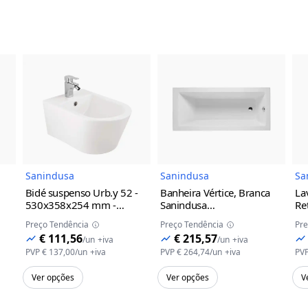
do Produto
Imagem do Produto
Imagem do Prod
Sanindusa
Sanindusa
Sa
Bidé suspenso Urb.y 52 -
Banheira Vértice, Branca
La
530x358x254 mm -
Sanindusa
Re
Sanindusa
Branco
1750x800x405mm
Sa
Preço Tendência
Preço Tendência
Pre
€ 111,56
€ 215,57
/
un
+iva
/
un
+iva
PVP
€ 137,00
/
un
+iva
PVP
€ 264,74
/
un
+iva
PV
Ver opções
Ver opções
V