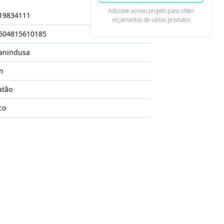
Adicione ao seu projeto para obter
19834111
orçamentos de vários produtos
604815610185
anindusa
n
atão
co