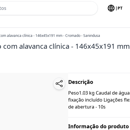
h no header
|
PT
 com alavanca clínica - 146x45x191 mm - Cromado - Sanindusa
o com alavanca clínica - 146x45x191 mm
Descrição
Peso1.03 kg Caudal de água r
fixação incluído Ligações fl
de abertura - 10s
Informação do produto