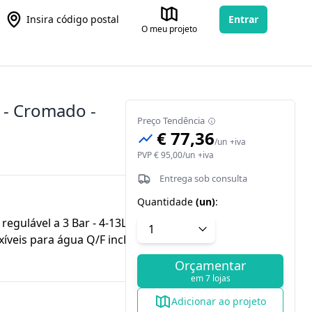
Insira código postal
Entrar
O meu projeto
 - Cromado -
Preço Tendência
€ 77,36
/
un
+iva
PVP
€ 95,00
/
un
+iva
Entrega sob consulta
Quantidade
(
un
)
:
egulável a 3 Bar - 4-13L/min Kit de
exíveis para água Q/F incluídas Tempo
Orçamentar
em 7 lojas
Adicionar ao projeto