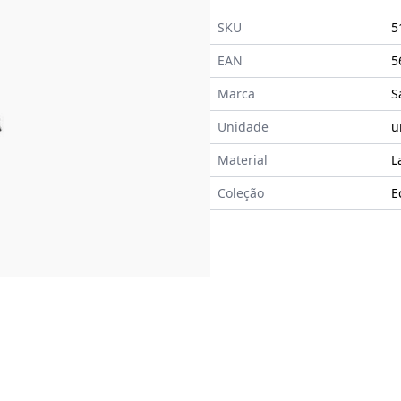
SKU
5
EAN
5
Marca
S
Unidade
u
Material
L
Coleção
E