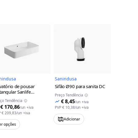
uto
Imagem do Produto
Imagem do Produto
nindusa
Sanindusa
Sanindusa
vatório de pousar
Sifão Ø90 para sanita DC
Lavatório 
tangular Sanlife
Retangular
Preço Tendência
nindusa
60x35
furo para t
ço Tendência
€ 8,45
Preço Tendên
/
un
+iva
Sanindusa
€ 170,86
€ 182,
/
un
+iva
PVP
€ 10,38
/
un
+iva
P
€ 209,83
/
un
+iva
PVP
€ 223,99
Adicionar
er opções
Ver opções