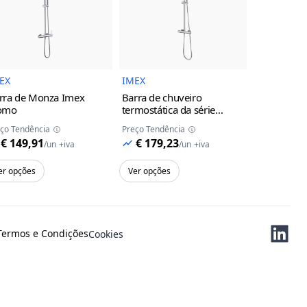
uto
Imagem do Produto
Imagem do Produto
EX
IMEX
IMEX
rra de Monza Imex
Barra de chuveiro
Torneira d
omo
termostática da série
monocoman
Monza Imex
cromo
da série M
ço Tendência
Preço Tendência
Preço Tendên
cinza/cha
€ 149,91
€ 179,23
€ 119,
/
un
+iva
/
un
+iva
er opções
Ver opções
Ver opções
Termos e Condições
Cookies