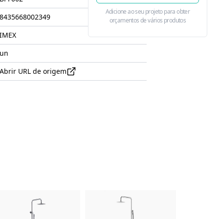
Adicione ao seu projeto para obter
8435668002349
orçamentos de vários produtos
IMEX
un
Abrir URL de origem