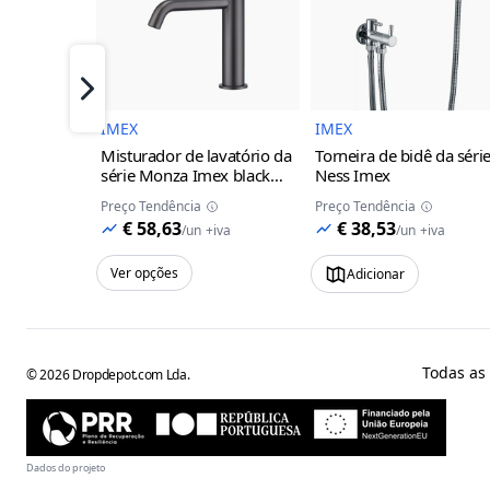
Imagem do Produto
Imagem 
Próximo
IMEX
IMEX
Misturador de lavatório da
Torneira de bidê da séri
série Monza Imex
black
Ness Imex
gun metal
Preço Tendência
Preço Tendência
€ 58,63
€ 38,53
/
un
+iva
/
un
+iva
Ver opções
Adicionar
Todas as
©
2026
Dropdepot.com Lda.
Dados do projeto