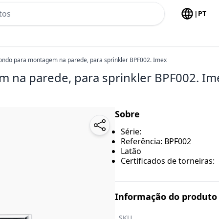
h no header
|
PT
ondo para montagem na parede, para sprinkler BPF002. Imex
 na parede, para sprinkler BPF002. Im
Sobre
Série:
Referência: BPF002
Latão
Certificados de torneiras:
Informação do produto
SKU