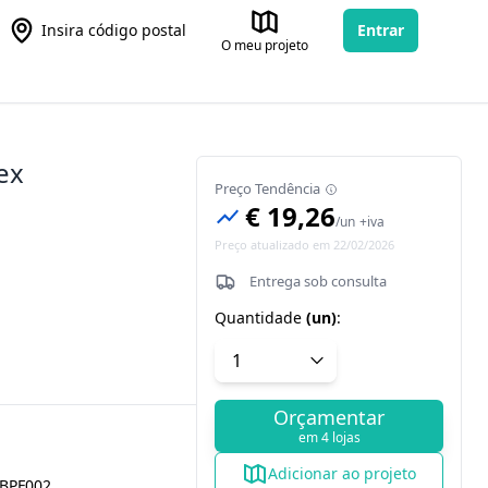
Insira código postal
Entrar
O meu projeto
ex
Preço Tendência
€ 19,26
/
un
+iva
Preço atualizado em 22/02/2026
Entrega sob consulta
Quantidade
(
un
)
:
Orçamentar
em 4 lojas
Adicionar ao projeto
BPF002