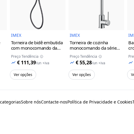
do Produto
Imagem do Produto
Imagem do Prod
IMEX
IMEX
IM
e
Torneira de bidê embutida
Torneira de cozinha
Ba
com monocomando da
monocomando da série
cr
série Munich Imex
black
Loira Imex
Preço Tendência
Preço Tendência
Pre
gun metal
cinza/champanhe
€ 111,39
€ 55,28
/
un
+iva
/
un
+iva
Ver opções
Ver opções
V
 categorias
Sobre nós
Contacte-nos
Política de Privacidade e Cookies